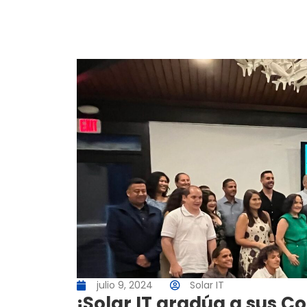
julio 9, 2024
Solar IT
¡Solar IT gradúa a sus Coh