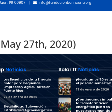
 Juan, PR 00907
info@fundacionborincana.org
NOSOTROS
PROGRAMAS
MEDIA
May 27th, 2020)
ap
Noticias
Solar IT
Noticias
Los Beneficios de la Energía
¡Graduamos 90 estu
Solar para Pequeñas
el pasado semestre!
Empresas y Agricultores en
13 de enero de 2026
Puerto Rico
27 de enero de 2025
¡Continuamos impu
la transformación
Elegibilidad Subvención
energética justa en
Estabilidad Agroenergetica
nuestras comunidad